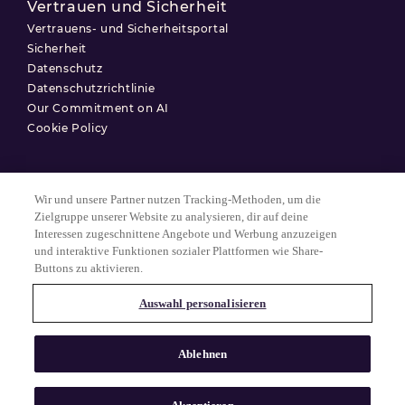
Vertrauen und Sicherheit
Vertrauens- und Sicherheitsportal
Sicherheit
Datenschutz
Datenschutzrichtlinie
Our Commitment on AI
Cookie Policy
Wir und unsere Partner nutzen Tracking-Methoden, um die
Nutzungsbedingungen
Zielgruppe unserer Website zu analysieren, dir auf deine
Interessen zugeschnittene Angebote und Werbung anzuzeigen
Datenschutzerklärung
und interaktive Funktionen sozialer Plattformen wie Share-
Cookie-Einstellungen
Buttons zu aktivieren.
Auswahl personalisieren
© 2025 Match Group.
Alle Rechte vorbehalten. MATCH GROUP, das MG-Logo und der MG-
Ablehnen
Faden mit blauem Farbverlauf sind Marken der Match Group
Americas, LLC. Alle anderen Marken sind Eigentum ihrer jeweiligen
Inhaber.