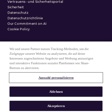
Vertrauens- und Sicherheitsportal
Sicherheit
Datenschutz
Datenschutzrichtlinie
Our Commitment on AI
Cookie Policy
Wir und unsere Partner nutzen Tracking-Methoden, um die
Nutzungsbedingungen
Zielgruppe unserer Website zu analysieren, dir auf deine
Interessen zugeschnittene Angebote und Werbung anzuzeigen
Datenschutzerklärung
und interaktive Funktionen sozialer Plattformen wie Share-
Cookie-Einstellungen
Buttons zu aktivieren.
Auswahl personalisieren
© 2025 Match Group.
Alle Rechte vorbehalten. MATCH GROUP, das MG-Logo und der MG-
Ablehnen
Faden mit blauem Farbverlauf sind Marken der Match Group
Americas, LLC. Alle anderen Marken sind Eigentum ihrer jeweiligen
Inhaber.
Akzeptieren