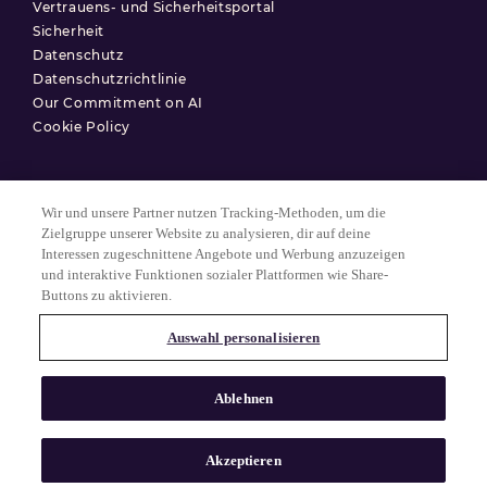
Vertrauens- und Sicherheitsportal
Sicherheit
Datenschutz
Datenschutzrichtlinie
Our Commitment on AI
Cookie Policy
Wir und unsere Partner nutzen Tracking-Methoden, um die
Nutzungsbedingungen
Zielgruppe unserer Website zu analysieren, dir auf deine
Interessen zugeschnittene Angebote und Werbung anzuzeigen
Datenschutzerklärung
und interaktive Funktionen sozialer Plattformen wie Share-
Cookie-Einstellungen
Buttons zu aktivieren.
Auswahl personalisieren
© 2025 Match Group.
Alle Rechte vorbehalten. MATCH GROUP, das MG-Logo und der MG-
Ablehnen
Faden mit blauem Farbverlauf sind Marken der Match Group
Americas, LLC. Alle anderen Marken sind Eigentum ihrer jeweiligen
Inhaber.
Akzeptieren