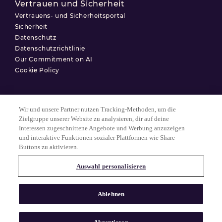
Vertrauen und Sicherheit
Vertrauens- und Sicherheitsportal
Sicherheit
Datenschutz
Datenschutzrichtlinie
Our Commitment on AI
Cookie Policy
Wir und unsere Partner nutzen Tracking-Methoden, um die
Nutzungsbedingungen
Zielgruppe unserer Website zu analysieren, dir auf deine
Interessen zugeschnittene Angebote und Werbung anzuzeigen
Datenschutzerklärung
und interaktive Funktionen sozialer Plattformen wie Share-
Cookie-Einstellungen
Buttons zu aktivieren.
Auswahl personalisieren
© 2025 Match Group.
Alle Rechte vorbehalten. MATCH GROUP, das MG-Logo und der MG-
Ablehnen
Faden mit blauem Farbverlauf sind Marken der Match Group
Americas, LLC. Alle anderen Marken sind Eigentum ihrer jeweiligen
Inhaber.