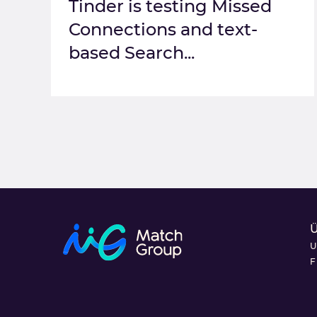
Tinder is testing Missed
Connections and text-
based Search...
U
F