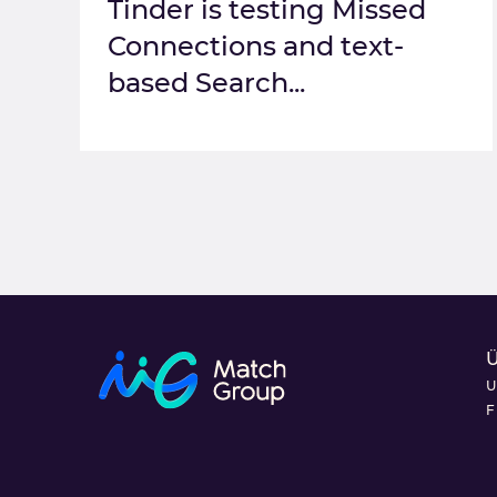
Tinder is testing Missed
Connections and text-
based Search...
U
F