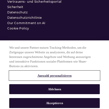
Vertrauens- und Sicherheitsportal
Sicherheit
Datenschutz
Datenschutzrichtlinie
Our Commitment on AI
Cookie Policy
Wir und unsere Partner nutzen Tracking-Methoden, um die
Nutzungsbedingungen
Zielgruppe unserer Website zu analysieren, dir auf deine
Interessen zugeschnittene Angebote und Werbung anzuzeigen
Datenschutzerklärung
und interaktive Funktionen sozialer Plattformen wie Share-
Cookie-Einstellungen
Buttons zu aktivieren.
Auswahl personalisieren
© 2025 Match Group.
Alle Rechte vorbehalten. MATCH GROUP, das MG-Logo und der MG-
Ablehnen
Faden mit blauem Farbverlauf sind Marken der Match Group
Americas, LLC. Alle anderen Marken sind Eigentum ihrer jeweiligen
Inhaber.
Akzeptieren