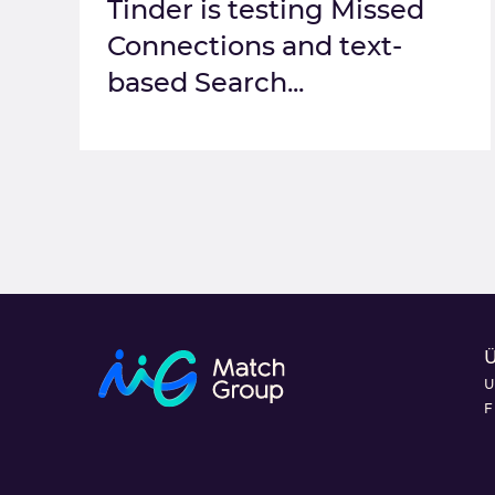
Tinder is testing Missed
Connections and text-
based Search...
U
F