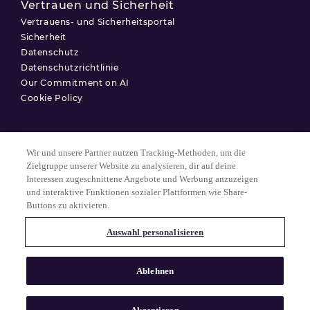
Vertrauen und Sicherheit
Vertrauens- und Sicherheitsportal
Sicherheit
Datenschutz
Datenschutzrichtlinie
Our Commitment on AI
Cookie Policy
Wir und unsere Partner nutzen Tracking-Methoden, um die
Nutzungsbedingungen
Zielgruppe unserer Website zu analysieren, dir auf deine
Interessen zugeschnittene Angebote und Werbung anzuzeigen
Datenschutzerklärung
und interaktive Funktionen sozialer Plattformen wie Share-
Cookie-Einstellungen
Buttons zu aktivieren.
Auswahl personalisieren
© 2025 Match Group.
Alle Rechte vorbehalten. MATCH GROUP, das MG-Logo und der MG-
Ablehnen
Faden mit blauem Farbverlauf sind Marken der Match Group
Americas, LLC. Alle anderen Marken sind Eigentum ihrer jeweiligen
Inhaber.