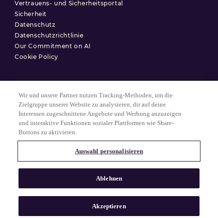
Vertrauens- und Sicherheitsportal
Sicherheit
Datenschutz
Datenschutzrichtlinie
Our Commitment on AI
Cookie Policy
Wir und unsere Partner nutzen Tracking-Methoden, um die
Nutzungsbedingungen
Zielgruppe unserer Website zu analysieren, dir auf deine
Interessen zugeschnittene Angebote und Werbung anzuzeigen
Datenschutzerklärung
und interaktive Funktionen sozialer Plattformen wie Share-
Cookie-Einstellungen
Buttons zu aktivieren.
Auswahl personalisieren
© 2025 Match Group.
Alle Rechte vorbehalten. MATCH GROUP, das MG-Logo und der MG-
Ablehnen
Faden mit blauem Farbverlauf sind Marken der Match Group
Americas, LLC. Alle anderen Marken sind Eigentum ihrer jeweiligen
Inhaber.
Akzeptieren