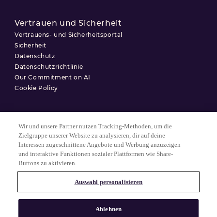
Vertrauen und Sicherheit
Vertrauens- und Sicherheitsportal
Sicherheit
Datenschutz
Datenschutzrichtlinie
Our Commitment on AI
Cookie Policy
Wir und unsere Partner nutzen Tracking-Methoden, um die
Nutzungsbedingungen
Zielgruppe unserer Website zu analysieren, dir auf deine
Interessen zugeschnittene Angebote und Werbung anzuzeigen
Datenschutzerklärung
und interaktive Funktionen sozialer Plattformen wie Share-
Cookie-Einstellungen
Buttons zu aktivieren.
Auswahl personalisieren
© 2025 Match Group.
Alle Rechte vorbehalten. MATCH GROUP, das MG-Logo und der MG-
Ablehnen
Faden mit blauem Farbverlauf sind Marken der Match Group
Americas, LLC. Alle anderen Marken sind Eigentum ihrer jeweiligen